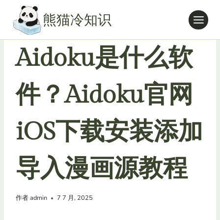
跳
熊猫冷知识
到
内
海量ACG资源
容
Aidoku是什么软
件？Aidoku官网
iOS下载安装添加
导入漫画源教程
作者
admin
7 7 月, 2025