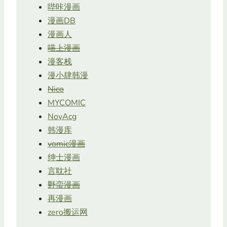
哔咔漫画
漫画DB
漫画人
喵上漫画
漫客栈
漫小肆韩漫
Nico
MYCOMIC
NoyAcg
韩漫库
vomic漫画
绅士漫画
言耽社
野蛮漫画
再漫画
zero搬运网