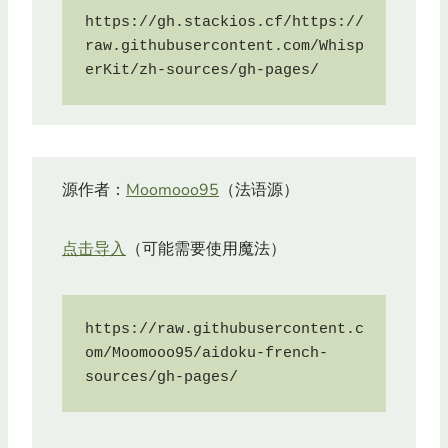
https://gh.stackios.cf/https://
raw.githubusercontent.com/Whisp
erKit/zh-sources/gh-pages/
源作者：
Moomooo95
（法语源）
点击导入
（可能需要使用魔法）
https://raw.githubusercontent.c
om/Moomooo95/aidoku-french-
sources/gh-pages/